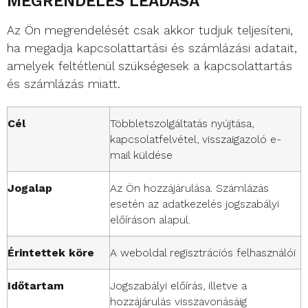
MEGRENDELÉS LEADÁSA
Az Ön megrendelését csak akkor tudjuk teljesíteni,
ha megadja kapcsolattartási és számlázási adatait,
amelyek feltétlenül szükségesek a kapcsolattartás
és számlázás miatt.
Cél
Többletszolgáltatás nyújtása,
kapcsolatfelvétel, visszaigazoló e-
mail küldése
Jogalap
Az Ön hozzájárulása. Számlázás
esetén az adatkezelés jogszabályi
előíráson alapul.
Érintettek köre
A weboldal regisztrációs felhasználói
Időtartam
Jogszabályi előírás, illetve a
hozzájárulás visszavonásáig