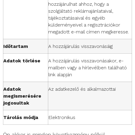
hozzájárulhat ahhoz, hogy a
szolgáltató reklámajánlataival,
tájékoztatásaival és egyéb
küldeményeivel a regisztrációkor
megadott e-mail címen megkeresse.
Időtartam
A hozzájárulás visszavonásáig
Adatok törlése
A hozzájárulás visszavonásakor, e-
mailben vagy a hírlevélben található
link alapján
Adatok
Az adatkezelő és alkalmazottai
megismerésére
jogosultak
Tárolás módja
Elektronikus
Ön akkor is minden következmény nélkül