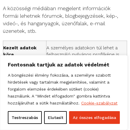
A közösségi médiában megjelent információk
formái lehetnek fórumok, blogbejegyzések, kép-,
videó-, és hanganyagok, üzenőfalak, e-mail
üzenetek, stb.
Kezelt adatok
A személyes adatokon túl lehet a
köre
felhasználó nyilvános profilképe is
Fontosnak tartjuk az adatok védelmét
Érintettek köre
Valamennyi regisztrált felhasználó
A böngészési élmény fokozása, a személyre szabott
Adatgyűjtés célja
A weboldal vagy a hozzá kapcsolódó
hirdetések vagy tartalmak megjelenítése, valamint a
weblap népszerűsítése
forgalom elemzése érdekében sütiket (cookie)
használunk. A "Mindet elfogadom" gombra kattintva
Jogalap
Az érintett önkéntes hozzájárulása
hozzájárulhat a sütik használatához.
Cookie-szabályzat
Időtartam, törlés,
Az adott közösségi oldalon
Testreszabás
Elutasít
Az összes elfogadása
jogok
megtekinthető szabályozás szerint